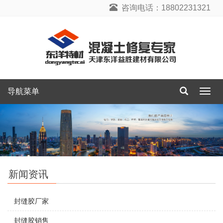
咨询电话：18802231321
导航菜单
导
航
菜
单
新闻资讯
封缝胶厂家
封缝胶销售