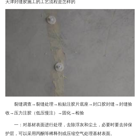
天津封缝胶施工的工艺流程是怎样的
裂缝调查→裂缝处理→粘贴注胶片底座→封口胶封缝→封缝验
收→压力注胶（低压慢注）→固化→检验
一：对基材表面进行处理，去除浮灰和尘土，必要时要去掉保
护层，可以采用丙酮等稀释剂或压缩空气处理基材表面。