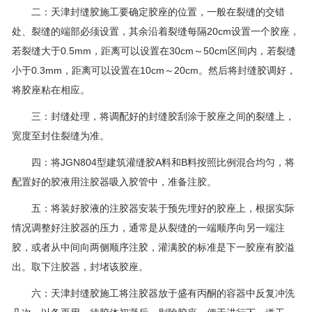
二：天津封缝胶施工要确定胶座的位置，一般在裂缝的交错
处、裂缝的端部必须设置，其余沿着裂缝每隔20cm设置一个胶座，
若裂缝大于0.5mm，距离可以设置在30cm～50cm区间内，若裂缝
小于0.3mm，距离可以设置在10cm～20cm。然后将封缝胶调好，
将胶座粘在相应。
三：封缝处理，将调配好的封缝胶刮涂于胶座之间的裂缝上，
宽度至封住裂缝为准。
四：将JGN804型建筑灌缝胶A料和B料按照比例混合均匀，将
配置好的胶液用注胶器吸入胶管中，准备注胶。
五：将装好胶液的注胶器安装于预先埋好的胶座上，根据实际
情况调整好注胶器的压力，通常是从裂缝的一端顺序向另一端注
胶，或者从中间向两侧顺序注胶，灌满胶的标准是下一胶座有胶溢
出。取下注胶器，封堵该胶座。
六：天津封缝胶施工将注胶器放于盛有丙酮的容器中反复冲洗