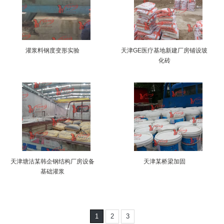
灌浆料钢度变形实验
天津GE医疗基地新建厂房铺设玻
化砖
天津塘沽某韩企钢结构厂房设备
天津某桥梁加固
基础灌浆
1
2
3