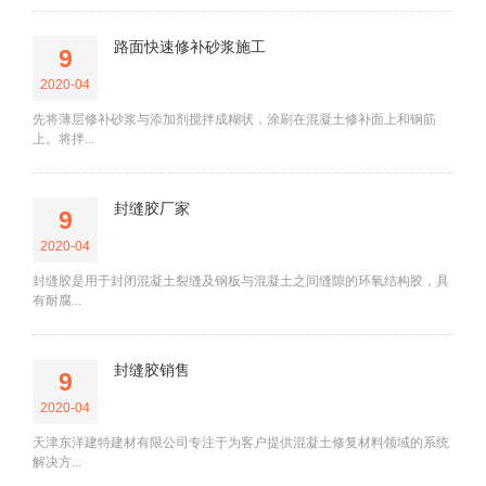
路面快速修补砂浆施工
9
2020-04
先将薄层修补砂浆与添加剂搅拌成糊状，涂刷在混凝土修补面上和钢筋
上。将拌...
封缝胶厂家
9
2020-04
封缝胶是用于封闭混凝土裂缝及钢板与混凝土之间缝隙的环氧结构胶，具
有耐腐...
封缝胶销售
9
2020-04
天津东洋建特建材有限公司专注于为客户提供混凝土修复材料领域的系统
解决方...