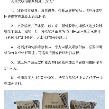
高强无收缩灌浆料施工方法：
1、 准备搅拌机具、灌浆设备、模板及养护物品，清理灌浆空
间并提前将混凝土表面润湿。
2、 支设模板并用水泥（砂）浆、塑料胶带封堵模板连接处以
确保不漏水、漏浆。3、 按灌浆料重量的12-15%加水量加水搅拌
（机械搅拌2-3分钟，人工搅拌5分钟以上）
4、 将搅拌均匀的灌浆料从一个方向灌入灌浆部位。必要时可
借助竹条或钢钎导流，可适当振捣或轻轻敲打模板。
5、 施工完毕后应立即覆盖塑料薄膜并加盖草帘或棉被阴湿养
护3-7天。
6、 使用温度为-10℃至40℃。严禁在灌浆料中掺入任何外加
剂或外掺料。