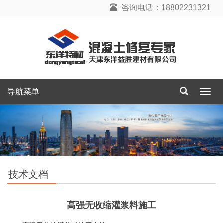
咨询电话：18802231321
导航菜单
导
航
菜
单
技术文档
高强无收缩灌浆料施工