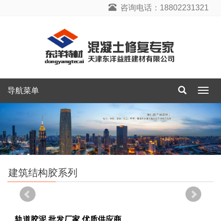
咨询电话：18802231321
导航菜单
导
航
菜
单
建筑结构胶系列
轨道胶泥 批发厂家 优质供应商