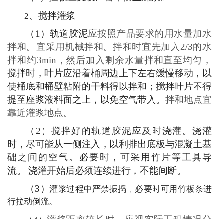
、
搅拌灌浆
2
（
1
）
轨道胶泥
应按照产品要求的用水量加水
拌和。宜采用机械拌和。拌和时宜先加入
2/3
的水
拌和约
3min
，然后加入剩余水量拌和直至均匀，
搅拌时，叶片应沿着桶周边上下左右缓慢移动，以
使桶底和桶壁粘附的干料得以拌和；搅拌叶片不得
提至座浆液料面之上，以免空气带入。
拌和地点宜
靠近灌浆地点。
（
2
）
搅拌好的轨道胶泥应及时浇灌。浇灌
时，尽可能从一侧注入，以利排出底板与混凝土基
础之间的空气。必要时，可采用竹片等工具导
流。
浇灌开始后必须连续进行，不能间断
。
（
3
）
灌浆过程中严禁振捣，必要时可用竹板条进
行拉动倒流。