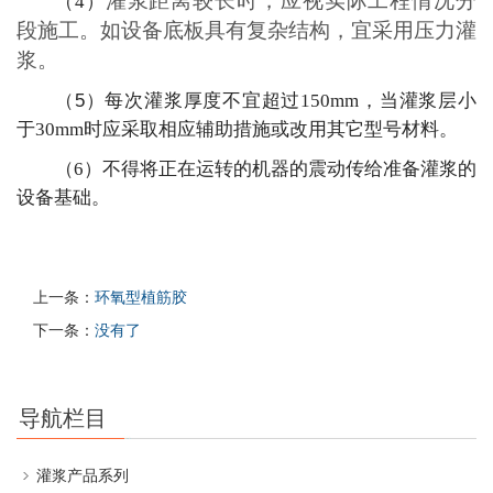
灌浆距离较长时，应视实际工程情况分
（
4
）
段施工。如设备底板具有复杂结构，宜采用压力灌
浆。
（
5
）每次灌浆厚度不宜超过
150mm
，当灌浆层小
于
30mm
时应采取相应辅助措施或改用其它型号材料。
（
6
）
不得将正在运转的机器的震动传给准备灌浆的
设备基础。
上一条：
环氧型植筋胶
下一条：
没有了
导航栏目
灌浆产品系列