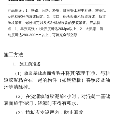
产品用途：1、铁路、公路、桥梁、隧洞等工程中柱基、桩基以
及轨枕螺栓的灌浆固定。2、港口、码头起重机轨道灌浆、轨道
压板灌浆、螺栓固定以及各种机械设备的安装灌浆。产品特
点：1、早强高强：1天强度可达20Mpa以上。2、大流态：流
动度可达280-300mm以上，可填充全部空隙…
施工
方法
1
、施工前准备
并将其清理干净。与轨
（
1
）轨道基础表面凿毛
道胶泥粘合在一起的构件（如钢垫板）将锈皮及油
污等清除掉。
（
2
）
在浇灌轨道胶泥前
4
小时，对混凝土基础
表面施于湿润，浇灌时不得有积水。
（
3
）
挡板应支设严密，防止漏浆。