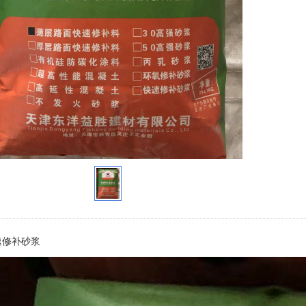
速修补砂浆