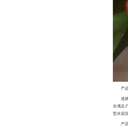
产
道
全满足J
型水泥
产