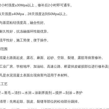
2小时强度≥30Mpa以上，修补后2小时即可通车。
1天强度≥40Mpa，28天强度达到50Mpa以上。
、与基层粘结强度高，融合性好。
、耐久性好，抗冻融循环性能优异。
、流平性好，施工简便，便于操作。
用范围
、混凝土路面起皮、露石、麻面、起砂、空鼓、裂缝、露筋等病害修补。
、工业厂房、学校地坪、加油站、高速公路、桥梁掉皮破损部位进行修补及
、凡是水泥混凝土表面出现病害均适用于本材料。
工工艺
理→凿毛→清扫→水润→涂刷界面剂→搅拌→刮涂→养护
、清理：先将起鼓、脱皮、裂缝等部位的松动部分踢掉。