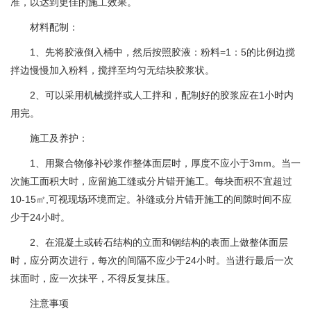
准，以达到更佳的施工效果。
材料配制：
1、先将胶液倒入桶中，然后按照胶液：粉料=1：5的比例边搅
拌边慢慢加入粉料，搅拌至均匀无结块胶浆状。
2、可以采用机械搅拌或人工拌和，配制好的胶浆应在1小时内
用完。
施工及养护：
1、用聚合物修补砂浆作整体面层时，厚度不应小于3mm。当一
次施工面积大时，应留施工缝或分片错开施工。每块面积不宜超过
10-15㎡,可视现场环境而定。补缝或分片错开施工的间隙时间不应
少于24小时。
2、在混凝土或砖石结构的立面和钢结构的表面上做整体面层
时，应分两次进行，每次的间隔不应少于24小时。当进行最后一次
抹面时，应一次抹平，不得反复抹压。
注意事项