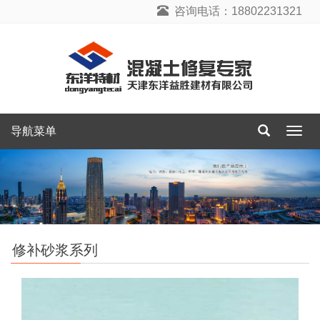
咨询电话：18802231321
导航菜单
导
航
菜
单
修补砂浆系列